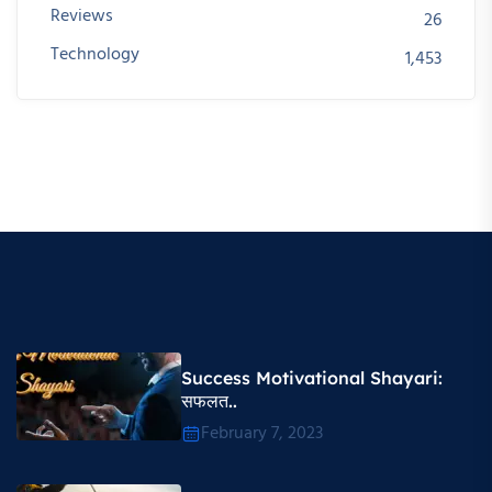
Reviews
26
Technology
1,453
Success Motivational Shayari​:
सफलत..
February 7, 2023