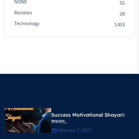
NONE
55
Reviews
26
Technology
1,453
Success Motivational Shayari​:
सफलत..
February 7, 2023