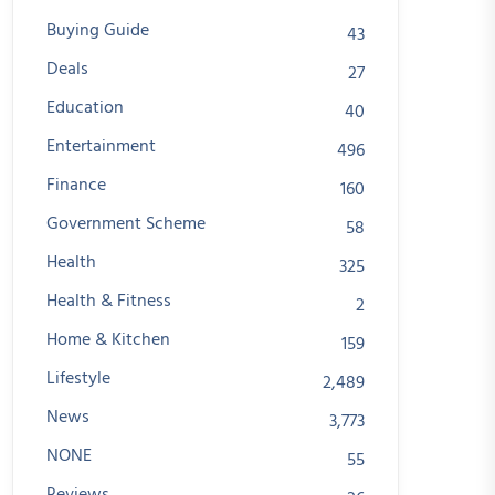
Buying Guide
43
Deals
27
Education
40
Entertainment
496
Finance
160
Government Scheme
58
Health
325
Health & Fitness
2
Home & Kitchen
159
Lifestyle
2,489
News
3,773
NONE
55