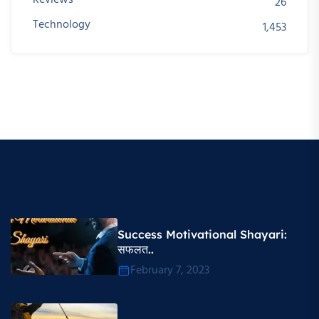
Reviews
26
Technology
1,453
Success Motivational Shayari​:
सफलत..
February 7, 2023