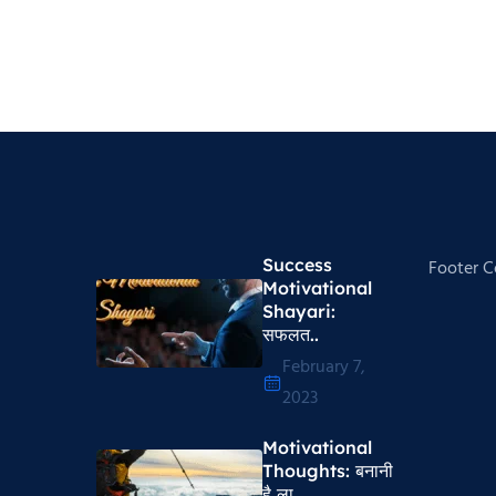
Success
Footer 
Motivational
Shayari​:
सफलत..
February 7,
2023
Motivational
Thoughts​: बनानी
है ला..