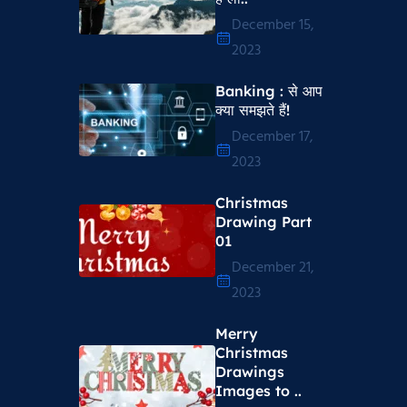
December 15,
2023
Banking : से आप
क्या समझते हैं!
December 17,
2023
Christmas
Drawing Part
01
December 21,
2023
Merry
Christmas
Drawings
Images to ..