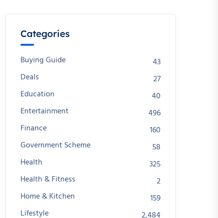
Categories
Buying Guide
43
Deals
27
Education
40
Entertainment
496
Finance
160
Government Scheme
58
Health
325
Health & Fitness
2
Home & Kitchen
159
Lifestyle
2,484