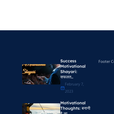
Success
Footer 
Motivational
Shayari​:
सफलत..
February 7,
2023
Motivational
Thoughts​: बनानी
है ला..