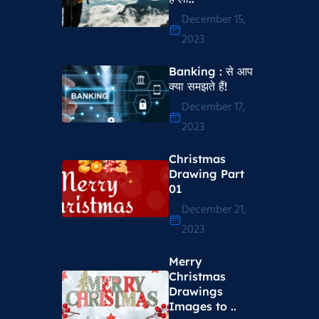
December 15,
2023
Banking : से आप
क्या समझते हैं!
December 17,
2023
Christmas
Drawing Part
01
December 21,
2023
Merry
Christmas
Drawings
Images to ..