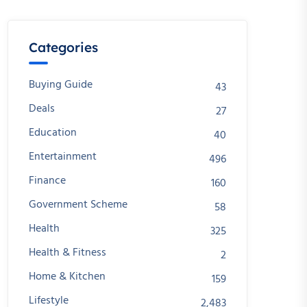
Categories
Buying Guide
43
Deals
27
Education
40
Entertainment
496
Finance
160
Government Scheme
58
Health
325
Health & Fitness
2
Home & Kitchen
159
Lifestyle
2,483