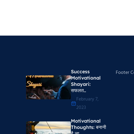
Success
Footer 
Motivational
Shayari​:
सफलत..
February 7,
2023
Motivational
Thoughts​: बनानी
है ला..