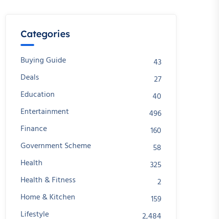
Categories
Buying Guide
43
Deals
27
Education
40
Entertainment
496
Finance
160
Government Scheme
58
Health
325
Health & Fitness
2
Home & Kitchen
159
Lifestyle
2,484