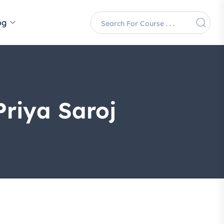
og
riya Saroj