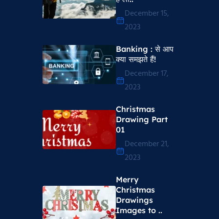
December 15,
2023
Banking : से आप
क्या समझते हैं!
December 17,
2023
Christmas
Drawing Part
01
December 21,
2023
Merry
Christmas
Drawings
Images to ..