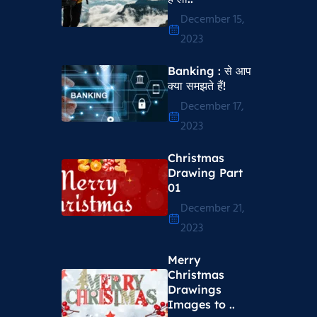
December 15,
2023
Banking : से आप
क्या समझते हैं!
December 17,
2023
Christmas
Drawing Part
01
December 21,
2023
Merry
Christmas
Drawings
Images to ..