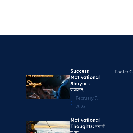
Success
Footer 
Motivational
Shayari​:
सफलत..
February 7,
2023
Motivational
Thoughts​: बनानी
है ला..