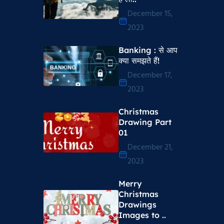
December 15,
2023
Banking : से आप
क्या समझते हैं!
December 17,
2023
Christmas
Drawing Part
01
December 21,
2023
Merry
Christmas
Drawings
Images to ..