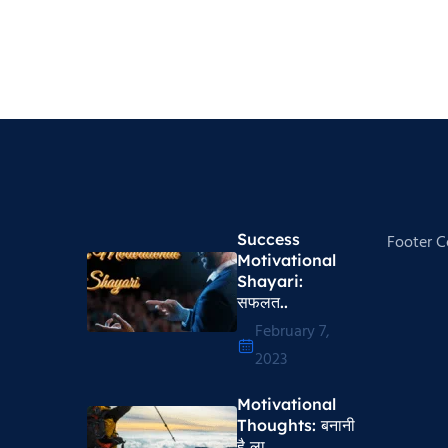
Success
Footer 
Motivational
Shayari​:
सफलत..
February 7,
2023
Motivational
Thoughts​: बनानी
है ला..