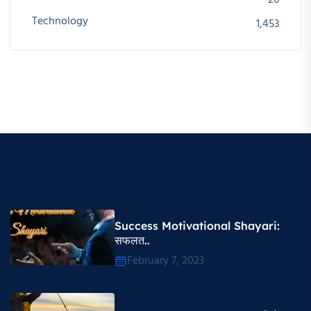
26
Technology
1,453
Success Motivational Shayari​:
सफलत..
February 7, 2023