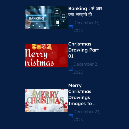
Banking : से आप
क्या समझते हैं!
December 17,
2023
Christmas
Drawing Part
01
December 21,
2023
Merry
Christmas
Drawings
Images to ..
December 22,
2023