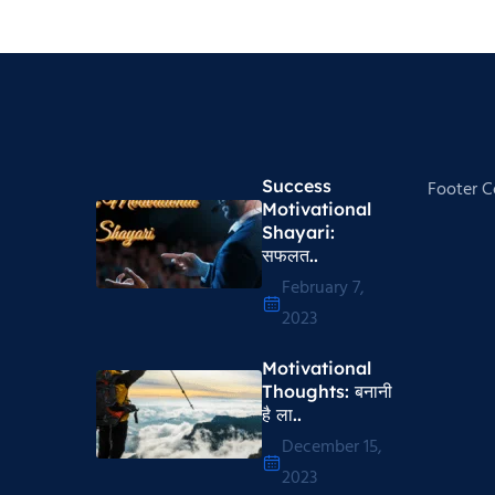
Success
Footer 
Motivational
Shayari​:
सफलत..
February 7,
2023
Motivational
Thoughts​: बनानी
है ला..
December 15,
2023