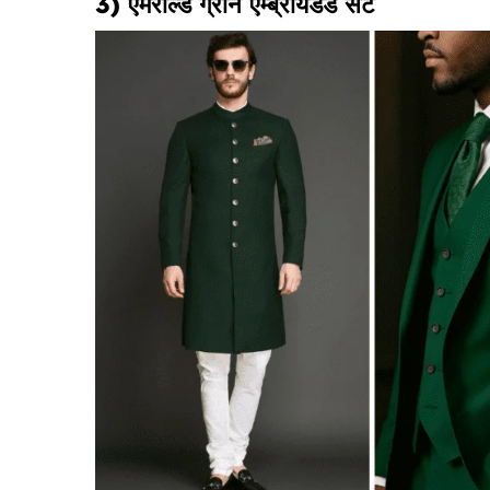
3) एमराल्ड ग्रीन एम्ब्रॉयडर्ड सेट