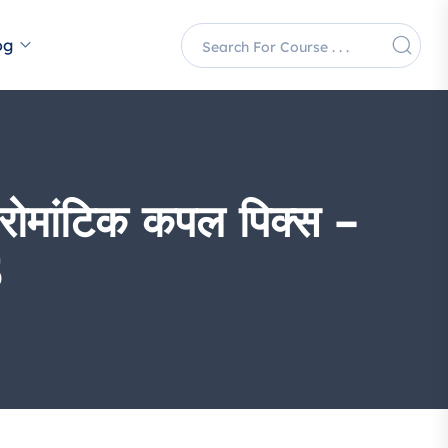
og
ोमांटिक कपल पिक्स –
5