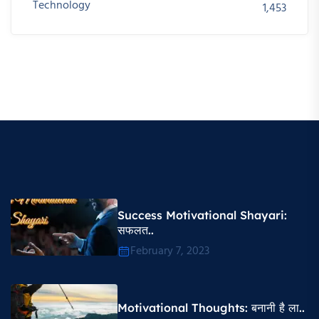
Technology
1,453
Success Motivational Shayari​:
सफलत..
February 7, 2023
Motivational Thoughts​: बनानी है ला..