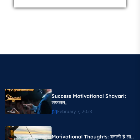
Success Motivational Shayari​:
सफलत..
February 7, 2023
Motivational Thoughts​: बनानी है ला..