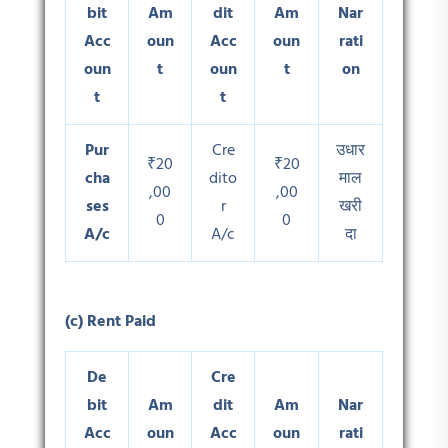
bit
Am
dit
Am
Nar
Acc
oun
Acc
oun
rati
oun
t
oun
t
on
t
t
Pur
Cre
उधार
₹20
₹20
cha
dito
माल
,00
,00
ses
r
खरी
0
0
A/c
A/c
दा
(c) Rent Paid
De
Cre
bit
Am
dit
Am
Nar
Acc
oun
Acc
oun
rati