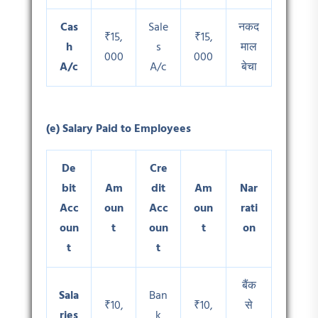
Cas
Sale
नकद
₹15,
₹15,
h
s
माल
000
000
A/c
A/c
बेचा
(e) Salary Paid to Employees
De
Cre
bit
Am
dit
Am
Nar
Acc
oun
Acc
oun
rati
oun
t
oun
t
on
t
t
बैंक
Sala
Ban
₹10,
₹10,
से
ries
k