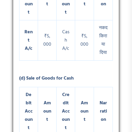
oun
t
oun
t
on
t
t
नकद
Ren
Cas
₹5,
₹5,
किरा
t
h
000
000
या
A/c
A/c
दिया
(d) Sale of Goods for Cash
De
Cre
bit
Am
dit
Am
Nar
Acc
oun
Acc
oun
rati
oun
t
oun
t
on
t
t