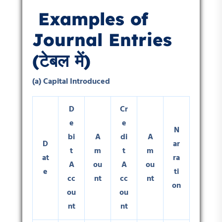
Examples of
Journal Entries
(
टेबल में)
(a) Capital Introduced
D
Cr
e
e
N
bi
A
di
A
D
ar
t
m
t
m
at
ra
A
ou
A
ou
e
ti
cc
nt
cc
nt
on
ou
ou
nt
nt