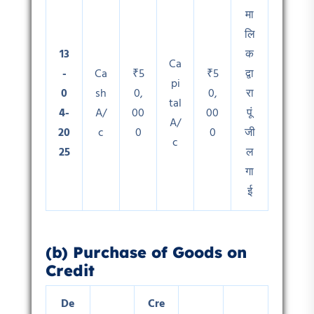
मा
लि
13
क
Ca
-
Ca
₹5
₹5
द्वा
pi
0
sh
0,
0,
रा
tal
4-
A/
00
00
पूं
A/
20
c
0
0
जी
c
25
ल
गा
ई
(b) Purchase of Goods on
Credit
De
Cre