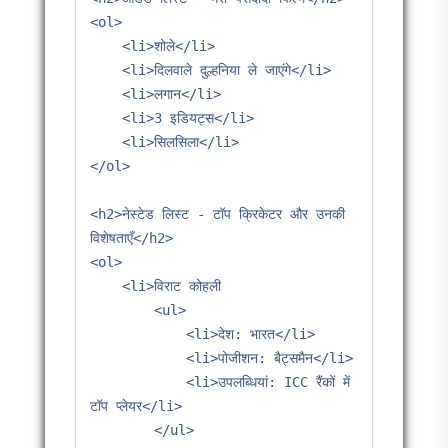
<ol>

    <li>शोले</li>

    <li>दिलवाले दुल्हनिया ले जाएंगे</li>

    <li>लगान</li>

    <li>3 इडियट्स</li>

    <li>सिलसिला</li>

</ol>

<h2>नेस्टेड लिस्ट - टॉप क्रिकेटर और उनकी 
विशेषताएँ</h2>

<ol>

    <li>विराट कोहली

        <ul>

            <li>देश: भारत</li>

            <li>पोजीशन: बैट्समैन</li>

            <li>उपलब्धियां: ICC रैंकों में 
टॉप प्लेयर</li>

        </ul>
