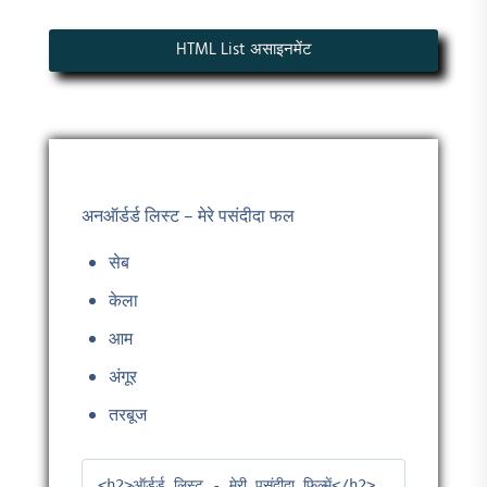
HTML List असाइनमेंट
अनऑर्डर्ड लिस्ट – मेरे पसंदीदा फल
सेब
केला
आम
अंगूर
तरबूज
<h2>ऑर्डर्ड लिस्ट - मेरी पसंदीदा फिल्में</h2>
