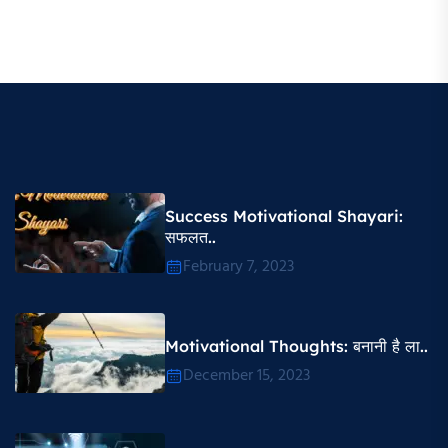
Success Motivational Shayari​:
सफलत..
February 7, 2023
Motivational Thoughts​: बनानी है ला..
December 15, 2023