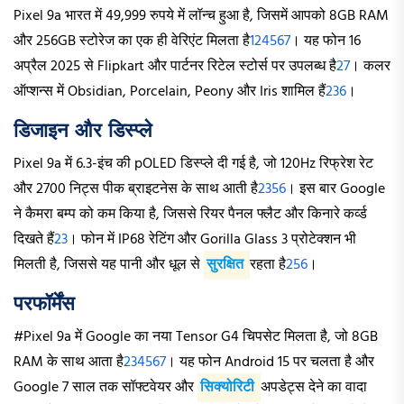
Pixel 9a भारत में 49,999 रुपये में लॉन्च हुआ है, जिसमें आपको 8GB RAM
और 256GB स्टोरेज का एक ही वेरिएंट मिलता है
1
2
4
5
6
7
। यह फोन 16
अप्रैल 2025 से Flipkart और पार्टनर रिटेल स्टोर्स पर उपलब्ध है
2
7
। कलर
ऑप्शन्स में Obsidian, Porcelain, Peony और Iris शामिल हैं
2
3
6
।
डिजाइन और डिस्प्ले
Pixel 9a में 6.3-इंच की pOLED डिस्प्ले दी गई है, जो 120Hz रिफ्रेश रेट
और 2700 निट्स पीक ब्राइटनेस के साथ आती है
2
3
5
6
। इस बार Google
ने कैमरा बम्प को कम किया है, जिससे रियर पैनल फ्लैट और किनारे कर्व्ड
दिखते हैं
2
3
। फोन में IP68 रेटिंग और Gorilla Glass 3 प्रोटेक्शन भी
मिलती है, जिससे यह पानी और धूल से
सुरक्षित
रहता है
2
5
6
।
परफॉर्मेंस
#Pixel 9a में Google का नया Tensor G4 चिपसेट मिलता है, जो 8GB
RAM के साथ आता है
2
3
4
5
6
7
। यह फोन Android 15 पर चलता है और
Google 7 साल तक सॉफ्टवेयर और
सिक्योरिटी
अपडेट्स देने का वादा