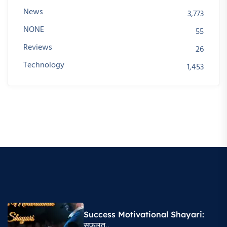
News
3,773
NONE
55
Reviews
26
Technology
1,453
Success Motivational Shayari​:
सफलत..