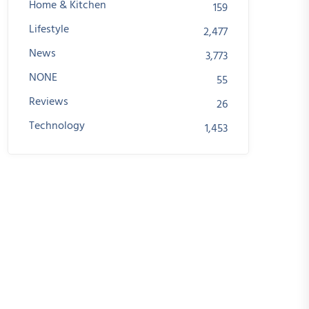
Home & Kitchen
159
Lifestyle
2,477
News
3,773
NONE
55
Reviews
26
Technology
1,453