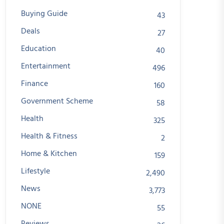
Buying Guide
43
Deals
27
Education
40
Entertainment
496
Finance
160
Government Scheme
58
Health
325
Health & Fitness
2
Home & Kitchen
159
Lifestyle
2,490
News
3,773
NONE
55