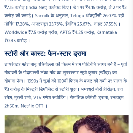
₹7.15 करोड़ (India Net) कलेक्ट किए। डे 1 पर ₹4.15 करोड़, डे 2 पर ₹3
करोड़ की कमाई। Sacnilk के अनुसार, Telugu ऑक्यूपेंसी 26.07% रही –
मॉर्निंग 17.28%, आफ्टरनून 23.76%, ईवनिंग 25.67%, नाइट 37.55%।
Worldwide ₹7.5 करोड़ ग्रॉस, APTG ₹4.25 करोड़, Karnataka
₹0.45 करोड़ ।​
स्टोरी और कास्ट: फैन-स्टार ड्रामा
डायरेक्टर महेश बाबू पचिगोल्ला की फिल्म में राम पोटिनेनि सागर बने हैं – पूर्वी
गोदावरी के गोदापल्ली लंका गांव का सुपरस्टार सूर्या कुमार (उपेंद्र) का
दीवाना फैन। 1990s में सूर्या की 100वीं फिल्म के बजट की कमी पर सागर के
₹3 करोड़ के मिस्ट्री डिपॉजिट से स्टोरी शुरू। भग्यश्री बोर्से हीरोइन, राव
रमेश, मुरली शर्मा, VTV गणेश सपोर्टिंग। रोमांटिक कॉमेडी-ड्रामा, रनटाइम
2h50m, Netflix OTT ।​