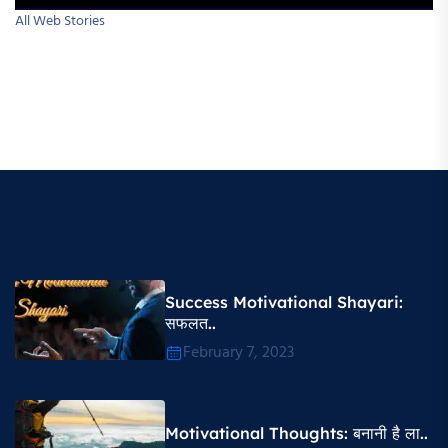
All Web Stories
Success Motivational Shayari​:
सफलत..
February 7, 2023
Motivational Thoughts​: बनानी है ला..