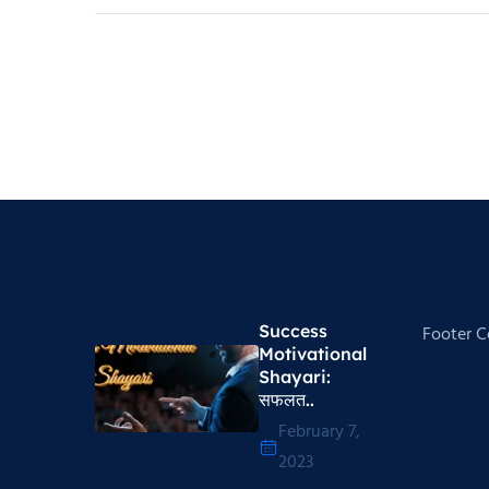
Success
Footer 
Motivational
Shayari​:
सफलत..
February 7,
2023