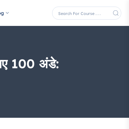
og
 गए 100 अंडे: