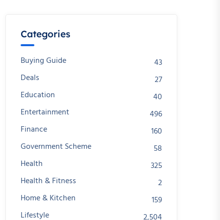
Categories
Buying Guide
43
Deals
27
Education
40
Entertainment
496
Finance
160
Government Scheme
58
Health
325
Health & Fitness
2
Home & Kitchen
159
Lifestyle
2,504