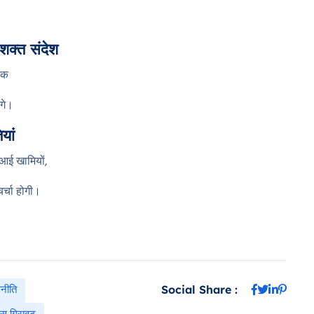
सशक्त संदेश
तिक
ंगे।
यां
ं आई खामियों,
र्चा होगी।
णनीति
Social Share :