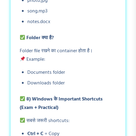
photo.jpg
song.mp3
notes.docx
Folder
क्या है?
Folder file रखने का container होता है।
Example:
Documents folder
Downloads folder
8) Windows
के Important Shortcuts
(Exam + Practical)
सबसे जरूरी shortcuts:
Ctrl + C
= Copy