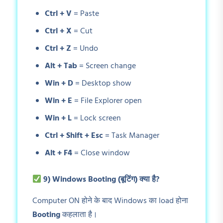
Ctrl + V
= Paste
Ctrl + X
= Cut
Ctrl + Z
= Undo
Alt + Tab
= Screen change
Win + D
= Desktop show
Win + E
= File Explorer open
Win + L
= Lock screen
Ctrl + Shift + Esc
= Task Manager
Alt + F4
= Close window
9) Windows Booting (
बूटिंग) क्या है?
Computer ON होने के बाद Windows का load होना
Booting
कहलाता है।