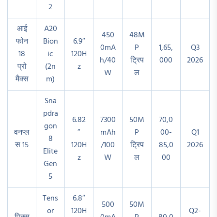
2
आई
A20
450
48M
फोन
Bion
6.9″
0mA
P
1,65,
Q3
18
ic
120H
h/40
ट्रिप
000
2026
प्रो
(2n
z
W
ल
मैक्स
m)
Sna
pdra
6.82
7300
50M
70,0
gon
वनप्ल
″
mAh
P
00-
Q1
8
स 15
120H
/100
ट्रिप
85,0
2026
Elite
z
W
ल
00
Gen
5
Tens
6.8″
500
50M
or
120H
Q2-