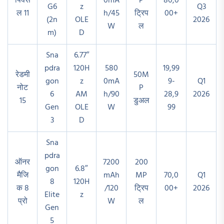
पिक्स
0mA
P
80,0
G6
z
Q3
ल 11
h/45
ट्रिप
00+
(2n
OLE
2026
W
ल
m)
D
Sna
6.77″
pdra
120H
580
19,99
रेडमी
50M
gon
z
0mA
9-
Q1
नोट
P
6
AM
h/90
28,9
2026
15
डुअल
Gen
OLE
W
99
3
D
Sna
pdra
ऑनर
7200
200
gon
6.8″
मैजि
mAh
MP
70,0
Q1
8
120H
क 8
/120
ट्रिप
00+
2026
Elite
z
प्रो
W
ल
Gen
5