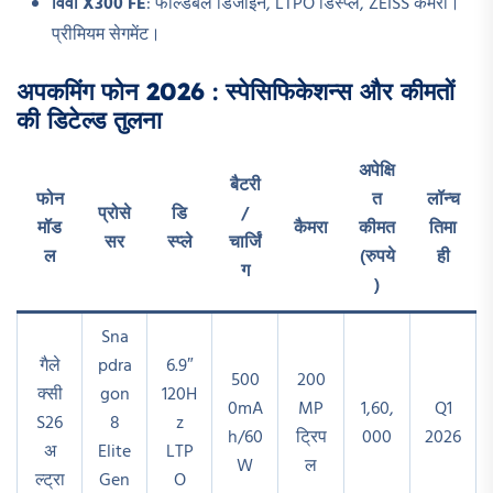
विवो X300 FE
: फोल्डेबल डिजाइन, LTPO डिस्प्ले, ZEISS कैमरा।
प्रीमियम सेगमेंट।​
अपकमिंग फोन 2026
:
स्पेसिफिकेशन्स और कीमतों
की डिटेल्ड तुलना
अपेक्षि
बैटरी
फोन
त
लॉन्च
प्रोसे
डि
/
मॉड
कैमरा
कीमत
तिमा
सर
स्प्ले
चार्जिं
ल
(रुपये
ही
ग
)
Sna
गैले
pdra
6.9″
500
200
क्सी
gon
120H
0mA
MP
1,60,
Q1
S26
8
z
h/60
ट्रिप
000
2026
अ
Elite
LTP
W
ल
ल्ट्रा
Gen
O