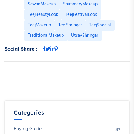
SawanMakeup
ShimmeryMakeup
TeejBeautyLook
TeejFestivalLook
TeejMakeup
TeejShringar
TeejSpecial
TraditionalMakeup
UtsavShringar
Social Share :
Categories
Buying Guide
43