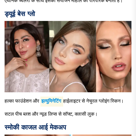
एथनिक ज्वैलरी के साथ इसका संयोजन माहौल को पारंपरिक बनाता है।
ड्यूई बेस ग्लो
हल्का फाउंडेशन और
इल्युमिनेटिंग
हाईलाइटर से नेचुरल ग्लोइंग स्किन।
सटल पीच ब्लश और न्यूड लिप्स से सॉफ्ट, क्लासी लुक।
स्मोकी काजल आई मेकअप