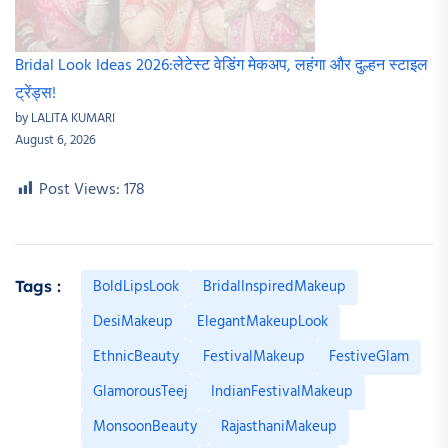
Bridal Look Ideas 2026:लेटेस्ट वेडिंग मेकअप, लहंगा और दुल्हन स्टाइल
ट्रेंड्स!
by LALITA KUMARI
August 6, 2026
Post Views:
178
BoldLipsLook
BridalInspiredMakeup
Tags :
DesiMakeup
ElegantMakeupLook
EthnicBeauty
FestivalMakeup
FestiveGlam
GlamorousTeej
IndianFestivalMakeup
MonsoonBeauty
RajasthaniMakeup