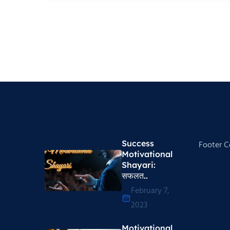
Success
Footer 
Motivational
Shayari​:
सफलत..
February 7,
2023
Motivational