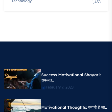
Technology
1,453
Success Motivational Shayari​:
सफलत..
February 7, 2023
Motivational Thoughts​: बनानी है ला..