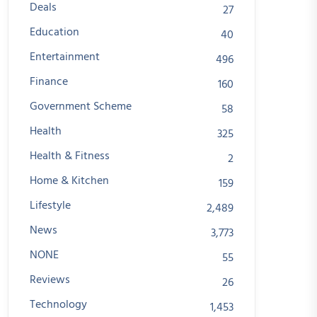
Deals
27
Education
40
Entertainment
496
Finance
160
Government Scheme
58
Health
325
Health & Fitness
2
Home & Kitchen
159
Lifestyle
2,489
News
3,773
NONE
55
Reviews
26
Technology
1,453