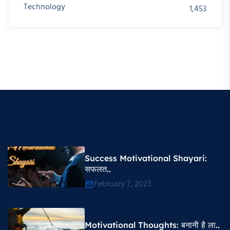
Technology
1,453
Success Motivational Shayari​:
सफलत..
February 7, 2023
Motivational Thoughts​: बनानी है ला..