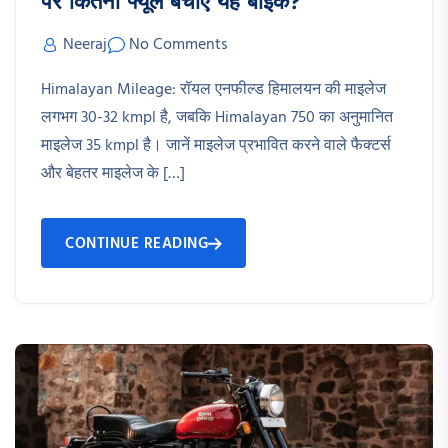
पर कितना फ्यूल बचाए यह बाइक?
Neeraj
No Comments
Himalayan Mileage: रॉयल एनफील्ड हिमालयन की माइलेज
लगभग 30-32 kmpl है, जबकि Himalayan 750 का अनुमानित
माइलेज 35 kmpl है। जानें माइलेज प्रभावित करने वाले फैक्टर्स
और बेहतर माइलेज के […]
CONTINUE READING