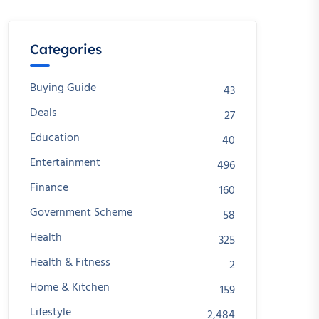
Categories
Buying Guide
43
Deals
27
Education
40
Entertainment
496
Finance
160
Government Scheme
58
Health
325
Health & Fitness
2
Home & Kitchen
159
Lifestyle
2,484