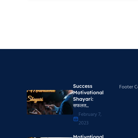
Success
Footer 
Motivational
Shayari​:
सफलत..
February 7,
2023
Motivational