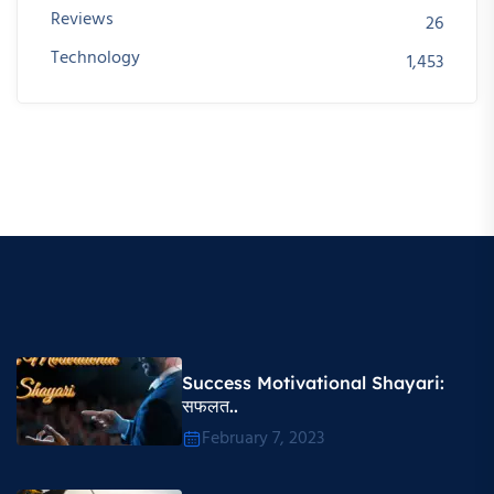
Reviews
26
Technology
1,453
Success Motivational Shayari​:
सफलत..
February 7, 2023