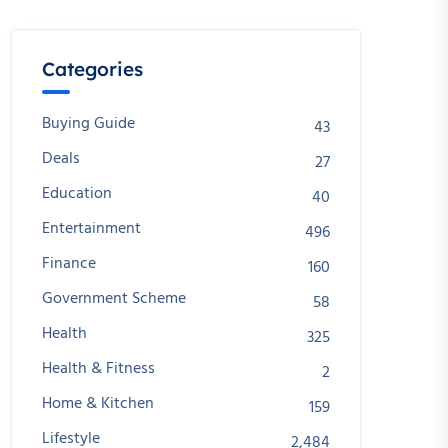
Categories
Buying Guide
43
Deals
27
Education
40
Entertainment
496
Finance
160
Government Scheme
58
Health
325
Health & Fitness
2
Home & Kitchen
159
Lifestyle
2,484