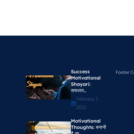
Success
Footer 
Motivational
Shayari​:
सफलत..
February 7,
2023
Motivational
Thoughts​: बनानी
है ला..