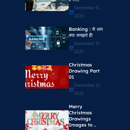
December 15,
2023
Banking : से आप
क्या समझते हैं!
December 17,
2023
Christmas
Drawing Part
01
December 21,
2023
Merry
Christmas
Drawings
Images to ..