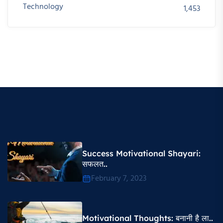
Technology
1,453
Success Motivational Shayari​:
सफलत..
February 7, 2023
Motivational Thoughts​: बनानी है ला..