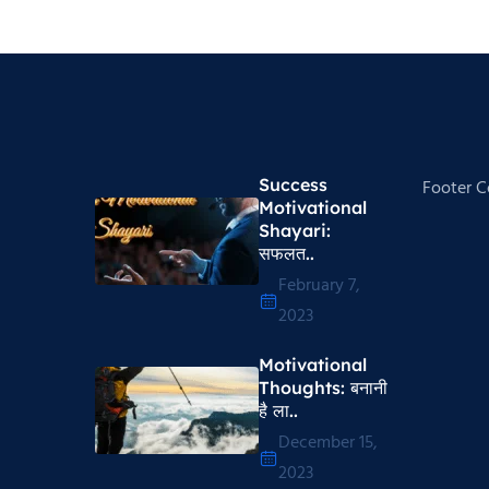
Success
Footer 
Motivational
Shayari​:
सफलत..
February 7,
2023
Motivational
Thoughts​: बनानी
है ला..
December 15,
2023