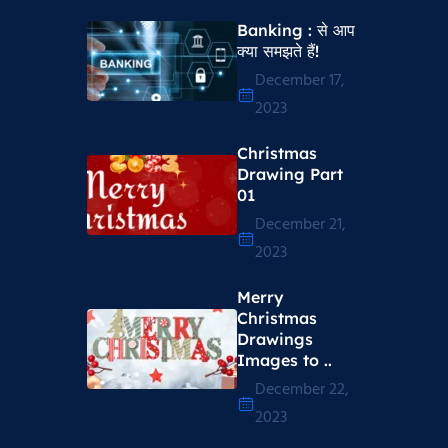
Banking : से आप
क्या समझते हैं!
December 17,
2023
Christmas
Drawing Part
01
December 21,
2023
Merry
Christmas
Drawings
Images to ..
December 22,
2023