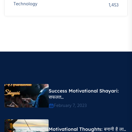
Technology
1,453
Success Motivational Shayari​:
सफलत..
February 7, 2023
Motivational Thoughts​: बनानी है ला..