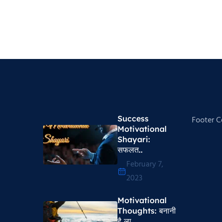
Success
Footer 
Motivational
Shayari​:
सफलत..
February 7,
2023
Motivational
Thoughts​: बनानी
है ला..