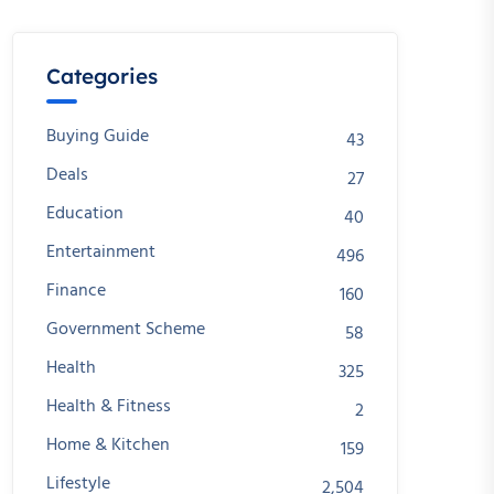
Categories
Buying Guide
43
Deals
27
Education
40
Entertainment
496
Finance
160
Government Scheme
58
Health
325
Health & Fitness
2
Home & Kitchen
159
Lifestyle
2,504