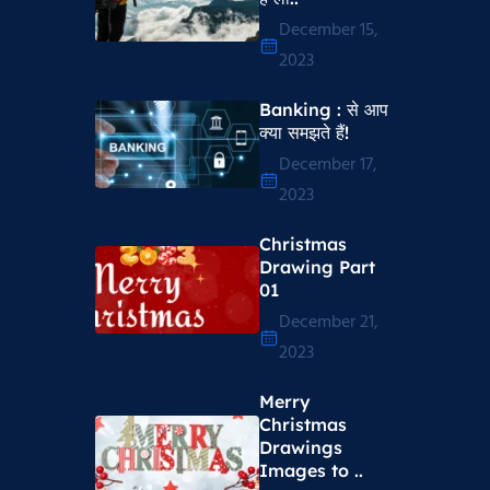
December 15,
2023
Banking : से आप
क्या समझते हैं!
December 17,
2023
Christmas
Drawing Part
01
December 21,
2023
Merry
Christmas
Drawings
Images to ..