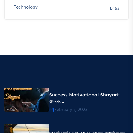
Technology
1,453
Success Motivational Shayari​:
सफलत..
February 7, 2023