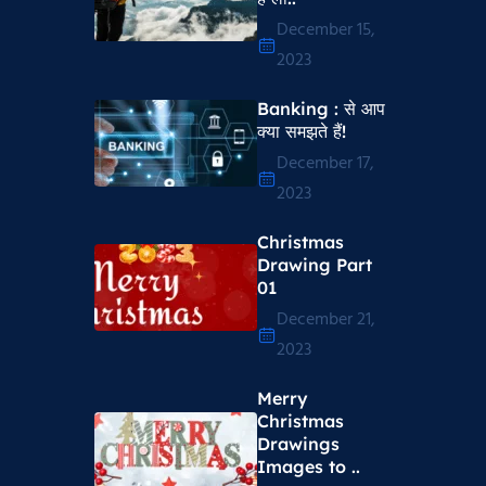
December 15,
2023
Banking : से आप
क्या समझते हैं!
December 17,
2023
Christmas
Drawing Part
01
December 21,
2023
Merry
Christmas
Drawings
Images to ..