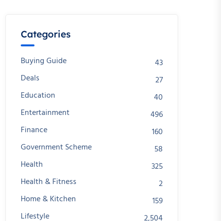
Categories
Buying Guide
43
Deals
27
Education
40
Entertainment
496
Finance
160
Government Scheme
58
Health
325
Health & Fitness
2
Home & Kitchen
159
Lifestyle
2,504