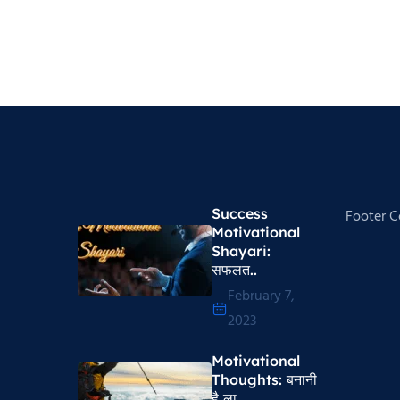
Success
Footer 
Motivational
Shayari​:
सफलत..
February 7,
2023
Motivational
Thoughts​: बनानी
है ला..