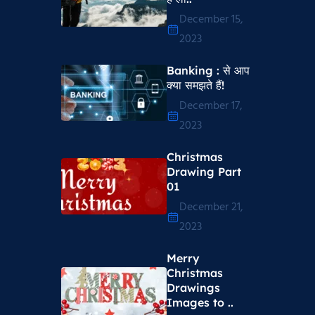
December 15,
2023
Banking : से आप
क्या समझते हैं!
December 17,
2023
Christmas
Drawing Part
01
December 21,
2023
Merry
Christmas
Drawings
Images to ..