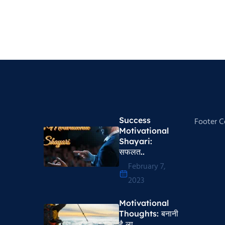
Success
Footer 
Motivational
Shayari​:
सफलत..
February 7,
2023
Motivational
Thoughts​: बनानी
है ला..