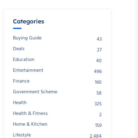
Categories
Buying Guide
43
Deals
27
Education
40
Entertainment
496
Finance
160
Government Scheme
58
Health
325
Health & Fitness
2
Home & Kitchen
159
Lifestyle
2,484