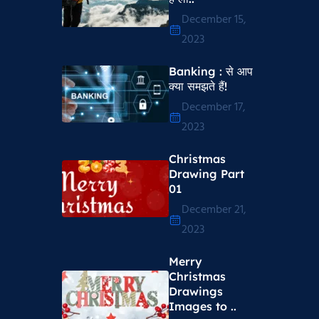
December 15,
2023
Banking : से आप
क्या समझते हैं!
December 17,
2023
Christmas
Drawing Part
01
December 21,
2023
Merry
Christmas
Drawings
Images to ..