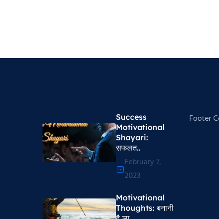
Success
Footer 
Motivational
Shayari​:
सफलत..
February 7,
2023
Motivational
Thoughts​: बनानी
है ला..