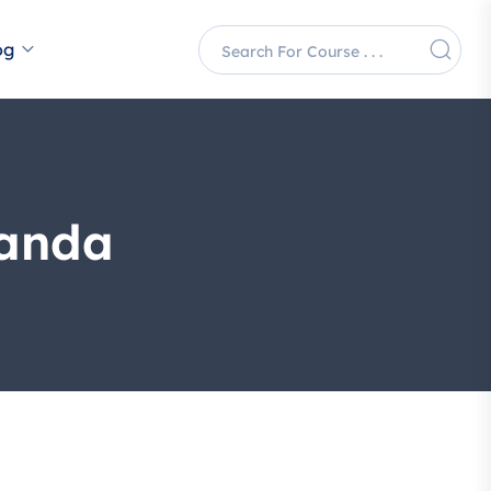
og
nanda