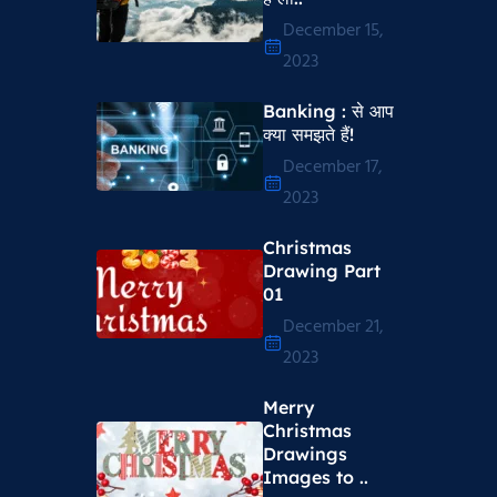
December 15,
2023
Banking : से आप
क्या समझते हैं!
December 17,
2023
Christmas
Drawing Part
01
December 21,
2023
Merry
Christmas
Drawings
Images to ..