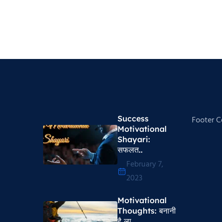
Success
Footer 
Motivational
Shayari​:
सफलत..
February 7,
2023
Motivational
Thoughts​: बनानी
है ला..