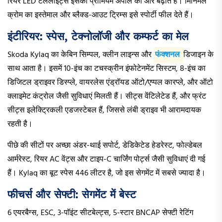
रियर LED टेललाइट्स इसकी प्रीमियम अपील को और बढ़ाते हैं। मिनिमल
क्रोम का इस्तेमाल और ब्लैक्ड-आउट ट्रिम्स इसे स्पोर्टी फील देते हैं।
इंटीरियर: स्पेस, टेक्नोलॉजी और कम्फर्ट का मेल
Skoda Kylaq का केबिन सिम्पल, क्लीन लाइन्स और
फंक्शनल
डिजाइन के
साथ आता है। इसमें 10-इंच का टचस्क्रीन इंफोटेनमेंट सिस्टम, 8-इंच का
डिजिटल ड्राइवर डिस्प्ले, वायरलेस एंड्रॉयड ऑटो/एप्पल कारप्ले, और ऑटो
क्लाइमेट कंट्रोल जैसी सुविधाएं मिलती हैं। सीट्स वेंटिलेटेड हैं, और फ्रंट
सीट्स इलेक्ट्रिकली एडजस्टेबल हैं, जिससे लंबी ड्राइव भी आरामदायक
रहती है।
पीछे की सीटों पर अच्छा अंडर-थाई सपोर्ट, डेडिकेटेड हेडरेस्ट, फोल्डेबल
आर्मरेस्ट, रियर AC वेंट्स और टाइप-C चार्जिंग पोर्ट्स जैसी सुविधाएं दी गई
हैं। Kylaq का बूट स्पेस 446 लीटर है, जो इस सेगमेंट में सबसे ज्यादा है।
फीचर्स और सेफ्टी: सेगमेंट में बेस्ट
6 एयरबैग्स, ESC, 3-पॉइंट सीटबेल्ट्स, 5-स्टार BNCAP सेफ्टी रेटिंग