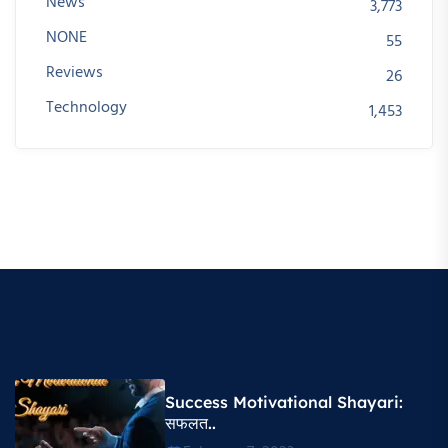
News
3,773
NONE
55
Reviews
26
Technology
1,453
Success Motivational Shayari​:
सफलत..