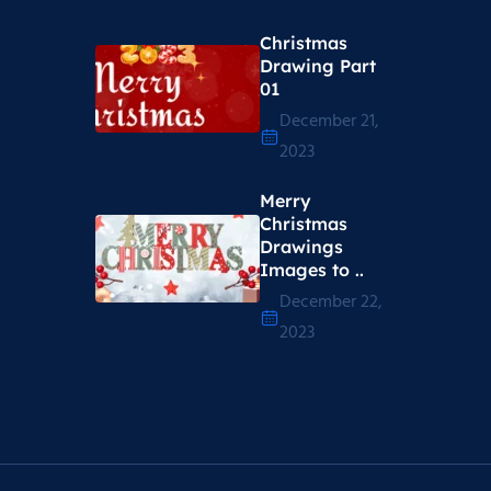
Christmas
Drawing Part
01
December 21,
2023
Merry
Christmas
Drawings
Images to ..
December 22,
2023