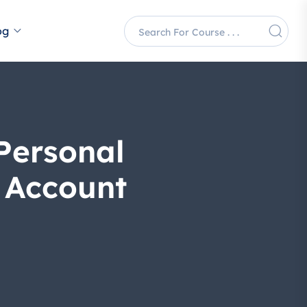
og
 Personal
 Account