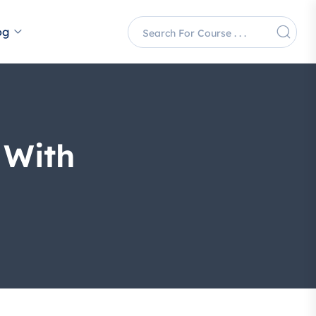
og
 With