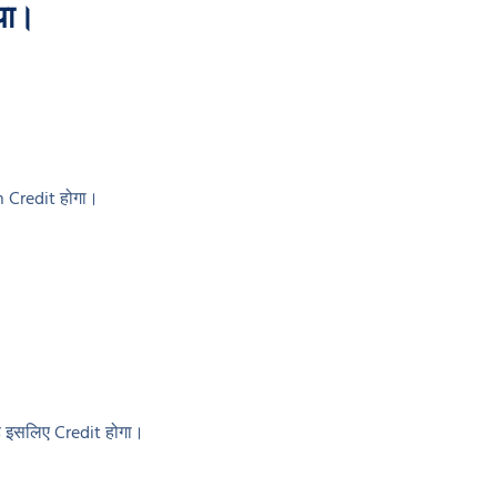
या।
h Credit होगा।
।
ै इसलिए Credit होगा।