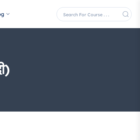
og
ी)