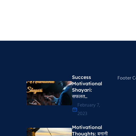
Success
Footer 
Motivational
Shayari​:
सफलत..
February 7,
2023
Motivational
Thoughts​: बनानी