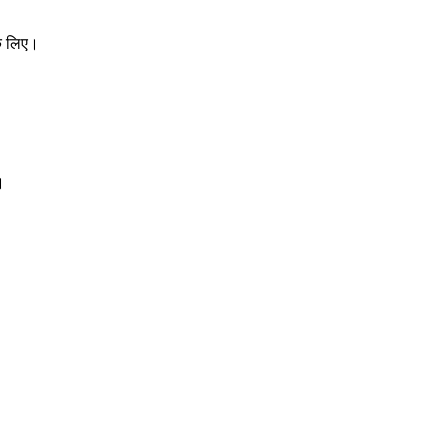
े लिए।
।