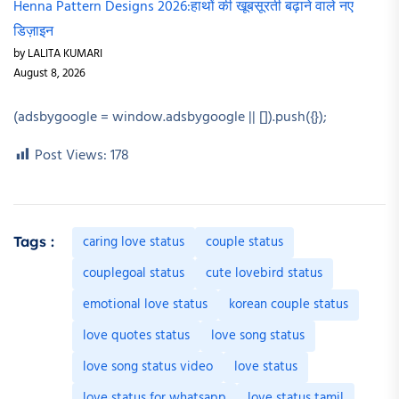
Henna Pattern Designs 2026:हाथों की खूबसूरती बढ़ाने वाले नए
डिज़ाइन
by LALITA KUMARI
August 8, 2026
(adsbygoogle = window.adsbygoogle || []).push({});
Post Views:
178
caring love status
couple status
Tags :
couplegoal status
cute lovebird status
emotional love status
korean couple status
love quotes status
love song status
love song status video
love status
love status for whatsapp
love status tamil