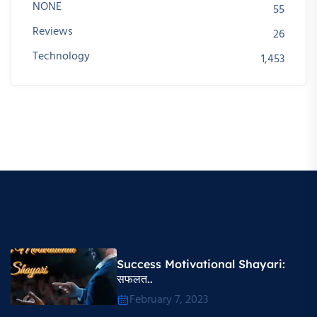
NONE
55
Reviews
26
Technology
1,453
Success Motivational Shayari​:
सफलत..
February 7, 2023