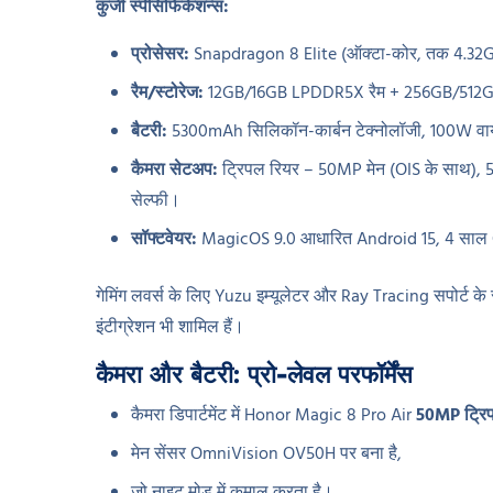
कुंजी स्पेसिफिकेशन्स:
प्रोसेसर:
Snapdragon 8 Elite (ऑक्टा-कोर, तक 4.32
रैम/स्टोरेज:
12GB/16GB LPDDR5X रैम + 256GB/512G
बैटरी:
5300mAh सिलिकॉन-कार्बन टेक्नोलॉजी, 100W वायर्ड
कैमरा सेटअप:
ट्रिपल रियर – 50MP मेन (OIS के साथ), 
सेल्फी।
सॉफ्टवेयर:
MagicOS 9.0 आधारित Android 15, 4 साल
गेमिंग लवर्स के लिए Yuzu इम्यूलेटर और Ray Tracing सपोर्ट के 
इंटीग्रेशन भी शामिल हैं।
कैमरा और बैटरी: प्रो-लेवल परफॉर्मेंस
कैमरा डिपार्टमेंट में Honor Magic 8 Pro Air
50MP ट्रि
मेन सेंसर OmniVision OV50H पर बना है,